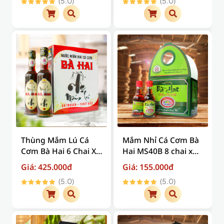
(5.0)
(5.0)
chuyển )
Thùng Mắm Lú Cá
Mắm Nhỉ Cá Cơm Bà
Cơm Bà Hai 6 Chai X
Hai MS40B 8 chai x
330ml ( giá trên đã
60ml ( Chai Thủy Tinh )
Giá: 425.000đ
Giá: 155.000đ
bao gồm phí vận
(5.0)
(5.0)
chuyển )