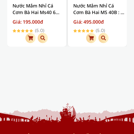
Nước Mắm Nhỉ Cá
Nước Mắm Nhỉ Cá
Cơm Bà Hai Ms40 6
Cơm Bà Hai MS 40B : 3
chai nhựa x 250ml (
Lít (500ml x 6 chai thủy
Giá: 195.000đ
Giá: 495.000đ
Giá trên đã bao gồm
tinh)
(5.0)
(5.0)
phí vận chuyển )