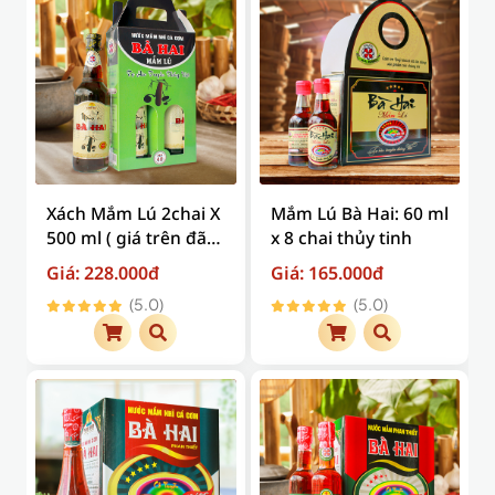
Xách Mắm Lú 2chai X
Mắm Lú Bà Hai: 60 ml
500 ml ( giá trên đã
x 8 chai thủy tinh
bao gồm phí vận
Giá: 228.000đ
Giá: 165.000đ
chuyển )
(5.0)
(5.0)