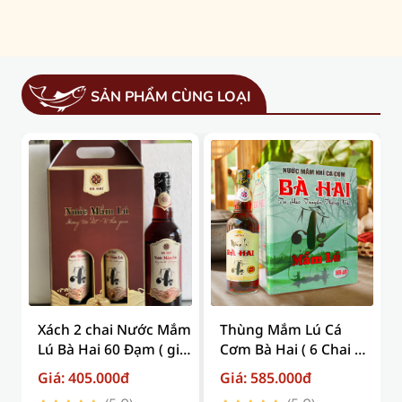
SẢN PHẨM CÙNG LOẠI
Xách 2 chai Nước Mắm
Thùng Mắm Lú Cá
Lú Bà Hai 60 Đạm ( giá
Cơm Bà Hai ( 6 Chai X
trên đã bao gồm phí
500ml ) ( Giá trên đã
Giá: 405.000đ
Giá: 585.000đ
vận chuyển )
bao gồm phí vận