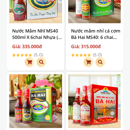
Nước Mắm Nhĩ MS40
Nước mắm nhỉ cá cơm
500ml X 6chai Nhựa (
Bà Hai MS40: 6 chai
Giá trên đã bao gồm
thủy tinh x 330ml ( Giá
Giá: 335.000đ
Giá: 315.000đ
phí vận chuyển )
trên đã bao gồm phí
(5.0)
(5.0)
vận chuyển )