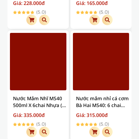
Giá: 228.000đ
Giá: 165.000đ
chuyển )
(5.0)
(5.0)
Nước Mắm Nhĩ MS40
Nước mắm nhỉ cá cơm
500ml X 6chai Nhựa (
Bà Hai MS40: 6 chai
Giá trên đã bao gồm
thủy tinh x 330ml ( Giá
Giá: 335.000đ
Giá: 315.000đ
phí vận chuyển )
trên đã bao gồm phí
(5.0)
(5.0)
vận chuyển )