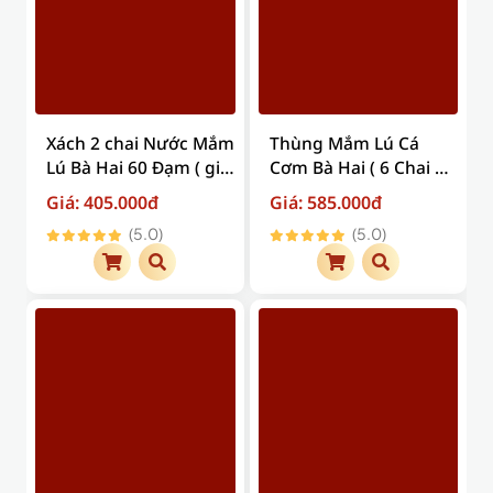
Xách 2 chai Nước Mắm
Thùng Mắm Lú Cá
Lú Bà Hai 60 Đạm ( giá
Cơm Bà Hai ( 6 Chai X
trên đã bao gồm phí
500ml ) ( Giá trên đã
Giá: 405.000đ
Giá: 585.000đ
vận chuyển )
bao gồm phí vận
(5.0)
(5.0)
chuyển )