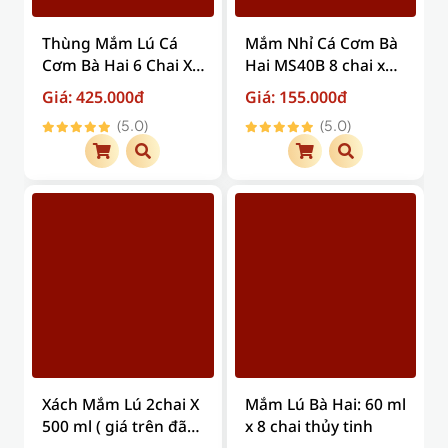
Thùng Mắm Lú Cá
Mắm Nhỉ Cá Cơm Bà
Cơm Bà Hai 6 Chai X
Hai MS40B 8 chai x
330ml ( giá trên đã
60ml ( Chai Thủy Tinh )
Giá: 425.000đ
Giá: 155.000đ
bao gồm phí vận
(5.0)
(5.0)
chuyển )
Xách Mắm Lú 2chai X
Mắm Lú Bà Hai: 60 ml
500 ml ( giá trên đã
x 8 chai thủy tinh
bao gồm phí vận