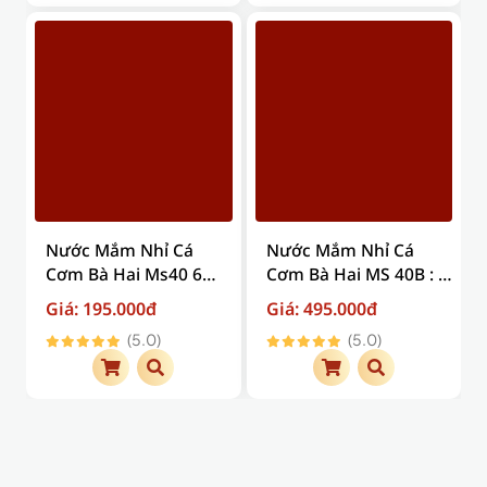
Nước Mắm Nhỉ Cá
Nước Mắm Nhỉ Cá
Cơm Bà Hai Ms40 6
Cơm Bà Hai MS 40B : 3
chai nhựa x 250ml (
Lít (500ml x 6 chai thủy
Giá: 195.000đ
Giá: 495.000đ
Giá trên đã bao gồm
tinh)
(5.0)
(5.0)
phí vận chuyển )