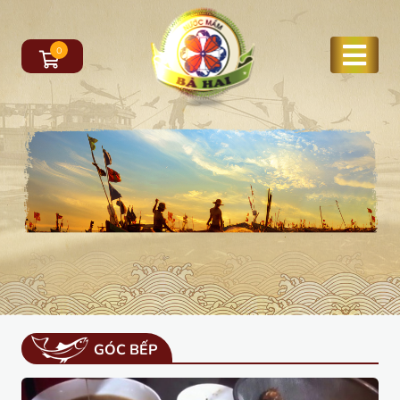
0
GÓC BẾP