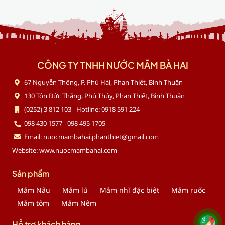
CÔNG TY TNHH NƯỚC MẮM BÀ HAI
67 Nguyễn Thông, P. Phú Hài, Phan Thiết, Bình Thuận
130 Tôn Đức Thắng, Phú Thủy, Phan Thiết, Bình Thuận
(0252) 3 812 103 - Hotline: 0918 591 224
098 430 1577 - 098 495 1705
Email: nuocmambahai.phanthiet@gmail.com
Website: www.nuocmambahai.com
Sản phẩm
Mắm Nấu
Mắm lú
Mắm nhĩ đặc biệt
Mắm ruốc
Mắm tôm
Mắm Nêm
Hỗ trợ khách hàng