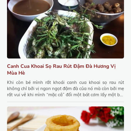
Canh Cua Khoai Sọ Rau Rút Đậm Đà Hương Vị
Mùa Hè
Khi còn bé mình rất khoái canh cua khoai sọ rau rút
không chỉ bởi vị ngon ngọt đậm đà của nó mà còn bởi mẹ
rất vui vẻ khi mình “mặc cả” đổi một bát cơm lấy một bát
canh. Trẻ con khảnh ăn cứ cơm là ngậm lúng búng mãi
mới chịu nuốt nhưng có canh cua khoai sọ rau rút thì ăn
thun thút. Lạ thế!