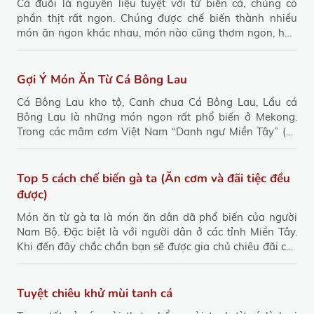
Cá đuối là nguyên liệu tuyệt vời từ biển cả, chúng có
phần thịt rất ngon. Chúng được chế biến thành nhiều
món ăn ngon khác nhau, món nào cũng thơm ngon, hấp
dẫn. Vậy thì làm cách nào để nấu được một món ăn ngon
từ cá đuối? Bài viết sau sẽ giải đáp thắc mắc của bạn.
Gợi Ý Món Ăn Từ Cá Bông Lau
Cá Bông Lau kho tộ, Canh chua Cá Bông Lau, Lẩu cá
Bông Lau là những món ngon rất phổ biến ở Mekong.
Trong các mâm cơm Việt Nam “Danh ngư Miền Tây” (cá
Bông Lau) không chỉ là nguyên liệu cho món ăn ngon mà
còn mang nhiều giá trị dinh dưỡng. Người viết mong
muốn chia sẻ thêm những thông tin liên quan và cách
Top 5 cách chế biến gà ta (Ăn cơm và đãi tiệc đều
chế biến món ngon từ Cá Bông Lau. Anh chị yêu thích
được)
vào bếp có thể trổ tài thực hiện cho người thân cùng
Món ăn từ gà ta là món ăn dân dã phổ biến của người
thưởng thức.
Nam Bộ. Đặc biệt là với người dân ở các tỉnh Miền Tây.
Khi đến đây chắc chắn bạn sẽ được gia chủ chiêu đãi các
món ăn từ gà ta. Vì gà thả vườn được người dân nuôi tại
vườn nhà. Cũng chính vì vậy món ăn chế biến từ gà ta
luôn được hiện diện. Tại Phan Thiết gà ta vẫn là món
Tuyệt chiêu khử mùi tanh cá
thông dụng của mỗi gia đình. Thớ thịt dai, thơm của gà ta