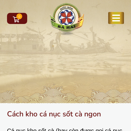
0
Cách kho cá nục sốt cà ngon
Cá nục kho sốt cà (hay còn được gọi cá nục