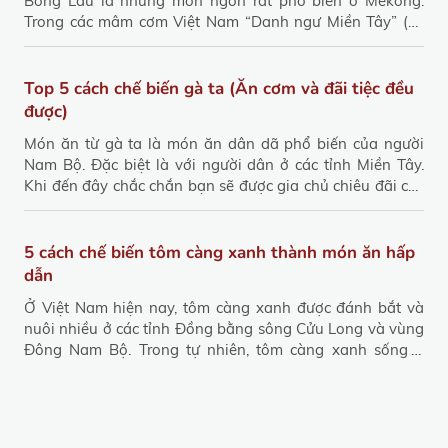
Bông Lau là những món ngon rất phổ biến ở Mekong.
Trong các mâm cơm Việt Nam “Danh ngư Miền Tây” (cá
Bông Lau) không chỉ là nguyên liệu cho món ăn ngon mà
còn mang nhiều giá trị dinh dưỡng. Người viết mong
muốn chia sẻ thêm những thông tin liên quan và cách
Top 5 cách chế biến gà ta (Ăn cơm và đãi tiệc đều
chế biến món ngon từ Cá Bông Lau. Anh chị yêu thích
được)
vào bếp có thể trổ tài thực hiện cho người thân cùng
Món ăn từ gà ta là món ăn dân dã phổ biến của người
thưởng thức.
Nam Bộ. Đặc biệt là với người dân ở các tỉnh Miền Tây.
Khi đến đây chắc chắn bạn sẽ được gia chủ chiêu đãi các
món ăn từ gà ta. Vì gà thả vườn được người dân nuôi tại
vườn nhà. Cũng chính vì vậy món ăn chế biến từ gà ta
luôn được hiện diện. Tại Phan Thiết gà ta vẫn là món
5 cách chế biến tôm càng xanh thành món ăn hấp
thông dụng của mỗi gia đình. Thớ thịt dai, thơm của gà ta
dẫn
được rất nhiều người ưa thích. Bạn biết không gà ta có rất
Ở Việt Nam hiện nay, tôm càng xanh được đánh bắt và
nhiều phương pháp chế biến món khác nhau. Nếu bạn đã
nuôi nhiều ở các tỉnh Đồng bằng sông Cửu Long và vùng
có sẵn gà ta nhưng chưa biết làm món gì? Sản Vật
Đông Nam Bộ. Trong tự nhiên, tôm càng xanh sống ở
Phương Nam xin chia sẻ “Top 5 cách chế biến gà ta”. Bạn
sông, suối, hồ nước ngọt. Tôm càng xanh thường sinh sản
có thể dùng thay đổi món ăn cơm hay dùng đãi tiệc đều
từ tháng 5 đến tháng 11, chúng có lớp vỏ màu xanh lam
được.
nhạt, thân hình hơi cong và 2 càng to màu xanh lam
đậm.