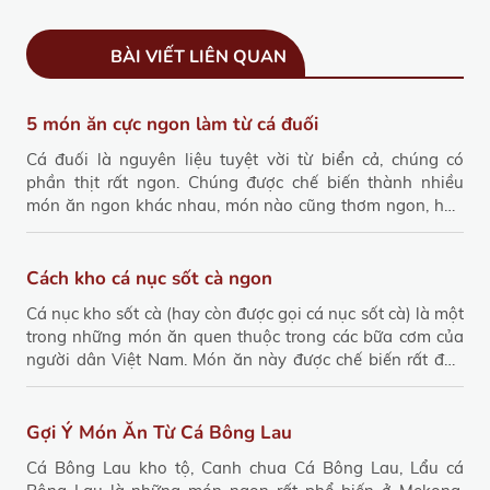
BÀI VIẾT LIÊN QUAN
5 món ăn cực ngon làm từ cá đuối
Cá đuối là nguyên liệu tuyệt vời từ biển cả, chúng có
phần thịt rất ngon. Chúng được chế biến thành nhiều
món ăn ngon khác nhau, món nào cũng thơm ngon, hấp
dẫn. Vậy thì làm cách nào để nấu được một món ăn ngon
từ cá đuối? Bài viết sau sẽ giải đáp thắc mắc của bạn.
Cách kho cá nục sốt cà ngon
Cá nục kho sốt cà (hay còn được gọi cá nục sốt cà) là một
trong những món ăn quen thuộc trong các bữa cơm của
người dân Việt Nam. Món ăn này được chế biến rất đơn
giản và nguyên liệu thường có sẵn. Thời gian chế biến chỉ
30 phút bạn đã có ngay món ăn chính cho bữa cơm gia
đình. Qua bài viết này người viết xin phép chia sẽ cách
Gợi Ý Món Ăn Từ Cá Bông Lau
kho cá nục sốt cà để có vị thơm.
Cá Bông Lau kho tộ, Canh chua Cá Bông Lau, Lẩu cá